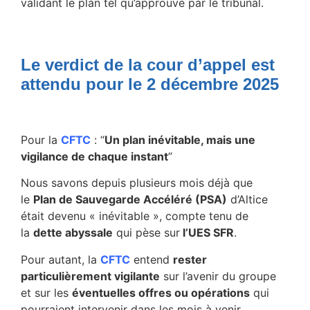
validant le plan tel qu’approuvé par le tribunal.
Le verdict de la cour d’appel est
attendu pour le 2 décembre 2025
Pour la
CFTC
: “
Un plan inévitable, mais une
vigilance de chaque instant
”
Nous savons depuis plusieurs mois déjà que
le
Plan de Sauvegarde Accéléré (PSA)
d’Altice
était devenu « inévitable », compte tenu de
la
dette abyssale
qui pèse sur
l’UES SFR
.
Pour autant, la
CFTC
entend
rester
particulièrement vigilante
sur l’avenir du groupe
et sur les
éventuelles offres ou opérations
qui
pourraient intervenir dans les mois à venir.