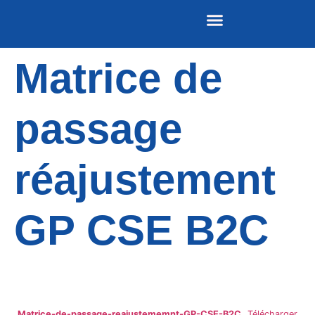
Matrice de
Nos publications
REVUE DE PRESSE
passage
réajustement
GP CSE B2C
Matrice-de-passage-reajustememnt-GP-CSE-B2C
Télécharger