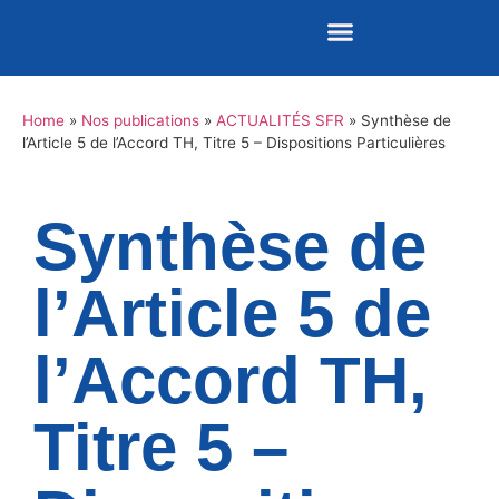
Home
»
Nos publications
»
ACTUALITÉS SFR
»
Synthèse de
Nos publications
REVUE DE PRESSE
l’Article 5 de l’Accord TH, Titre 5 – Dispositions Particulières
Synthèse de
l’Article 5 de
l’Accord TH,
Titre 5 –