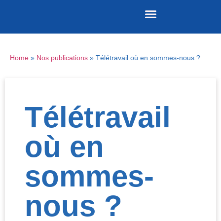
Nos publications
REVUE DE PRESSE
Home
»
Nos publications
»
Télétravail où en sommes-nous ?
Télétravail
où en
sommes-
nous ?